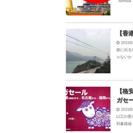
AirA
【香
2015/0
旅に出る
ゃないか
【格
ガセー
2015/0
LCCの
対象路線 