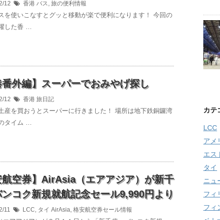
2/12
香港
バス
,
旅の便利情報
スを使いこなすとグッと移動が楽で便利になります！ 今回の
躍した香 …
港番外編】スーパーでおみやげ探し
2/12
香港
旅日記
カテ
土産を買おうとスーパーに行きました！ 場所は地下鉄銅鑼湾
のタイム …
LCC
アメ
エス
タイ
航空券】AirAsia（エアアジア）が新千
ニュ
ンコク新規就航記念セール9,990円より
フィ
フィ
2/11
LCC
,
タイ
AirAsia
,
格安航空券セール情報