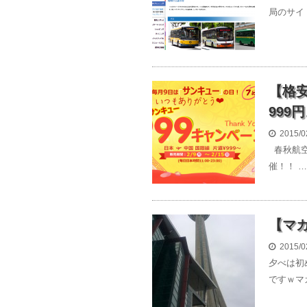
局のサイ
【格
999
2015/0
春秋航空
催！！ …
【マ
2015/0
夕べは初
ですｗマ