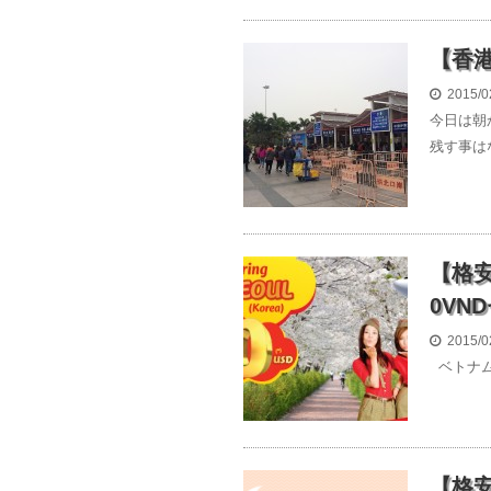
【香
2015/0
今日は朝
残す事は
【格安
0VN
2015/0
ベトナムの
【格