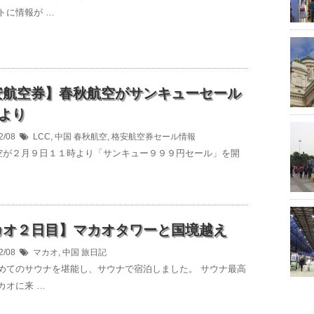
トに情報が …
安航空券】春秋航空がサンキューセール
円より
2/08
LCC
,
中国
春秋航空
,
格安航空券セール情報
が２月９日１１時より「サンキュー９９９円セール」を開
カオ２日目】マカオタワーと国境越え
2/08
マカオ
,
中国
旅日記
めてのサウナを堪能し、サウナで宿泊しました。 サウナ最高
カオに来 …