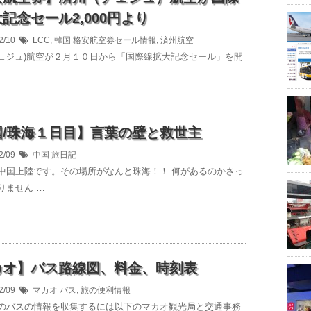
記念セール2,000円より
2/10
LCC
,
韓国
格安航空券セール情報
,
済州航空
ェジュ)航空が２月１０日から「国際線拡大記念セール」を開
国/珠海１日目】言葉の壁と救世主
2/09
中国
旅日記
中国上陸です。その場所がなんと珠海！！ 何があるのかさっ
りません …
カオ】バス路線図、料金、時刻表
2/09
マカオ
バス
,
旅の便利情報
のバスの情報を収集するには以下のマカオ観光局と交通事務