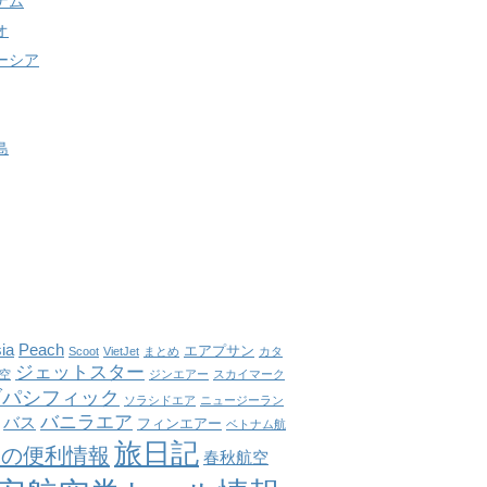
ナム
オ
ーシア
島
ia
Peach
エアプサン
Scoot
VietJet
まとめ
カタ
ジェットスター
空
ジンエアー
スカイマーク
ブパシフィック
ソラシドエア
ニュージーラン
バニラエア
バス
フィンエアー
ベトナム航
旅日記
旅の便利情報
春秋航空