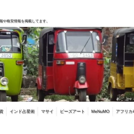
報や格安情報を掲載してます。
貨
インド占星術
マサイ
ビーズアート
MeNuMO
アフリカ