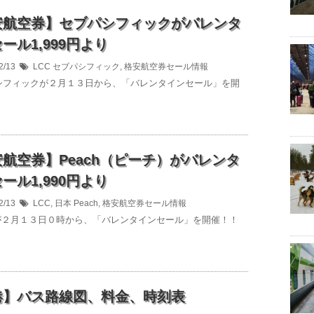
安航空券】セブパシフィックがバレンタ
ール1,999円より
2/13
LCC
セブパシフィック
,
格安航空券セール情報
フィックが２月１３日から、「バレンタインセール」を開
航空券】Peach（ピーチ）がバレンタ
ール1,990円より
2/13
LCC
,
日本
Peach
,
格安航空券セール情報
hが２月１３日０時から、「バレンタインセール」を開催！！
港】バス路線図、料金、時刻表