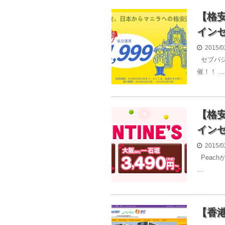
【格
インセ
2015/0
セブパシ
催！！ …
【格安
インセ
2015/0
Peac
…
【香