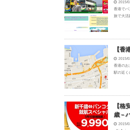
2015/0
香港でバ
旅で大活
【香
2015/0
香港のお
駅の近く
【格安
歳－バ
2015/0