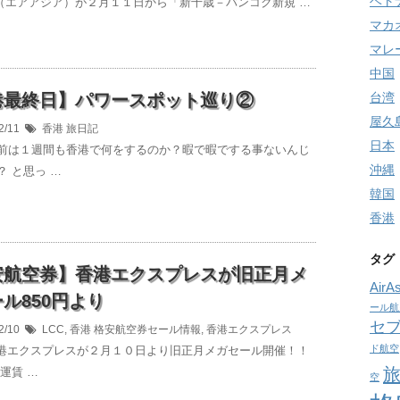
ベト
sia（エアアジア）が２月１１日から「新千歳－バンコク新規 …
マカ
マレ
中国
港最終日】パワースポット巡り②
台湾
屋久
2/11
香港
旅日記
日本
前は１週間も香港で何をするのか？暇で暇でする事ないんじ
沖縄
？ と思っ …
韓国
香港
タグ
安航空券】香港エクスプレスが旧正月メ
AirAs
ル850円より
ール航
セ
2/10
LCC
,
香港
格安航空券セール情報
,
香港エクスプレス
ド航空
香港エクスプレスが２月１０日より旧正月メガセール開催！！
運賃 …
空