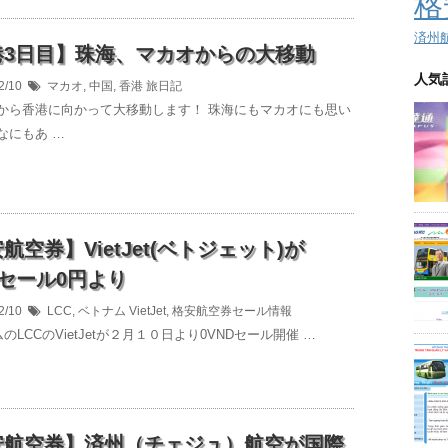
格
済州
港3日目】珠海、マカオからの大移動
人気
2/10
マカオ
,
中国
,
香港
旅日記
から香港に向かって大移動します！ 珠海にもマカオにも思い
なにもあ …
航空券】VietJet(ベトジェット)が
Dセール0円より
2/10
LCC
,
ベトナム
VietJet
,
格安航空券セール情報
LCCのVietJetが２月１０日より0VNDセール開催 …
安航空券】済州（チェジュ）航空が国際