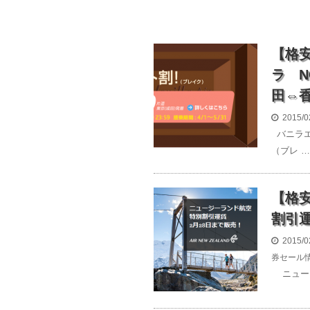
【格
ラ 
田⇔香
2015/0
バニラエ
（ブレ …
【格
割引運
2015/0
券セール
ニュージ