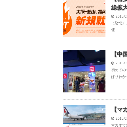
線拡大
2015/0
済州(チ
催 …
【中
2015/0
初めての
ぱりわか
【マ
2015/0
マカオで